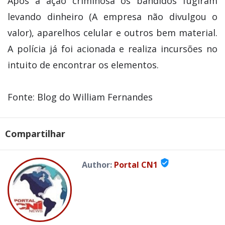
Após a ação criminosa os bandidos fugiram
levando dinheiro (A empresa não divulgou o
valor), aparelhos celular e outros bem material.
A polícia já foi acionada e realiza incursões no
intuito de encontrar os elementos.
Fonte: Blog do William Fernandes
Compartilhar
verified_user
Author:
Portal CN1