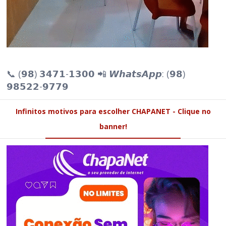
📞 (𝟵𝟴) 𝟯𝟰𝟳𝟭-𝟭𝟯𝟬𝟬 📲 𝙒𝙝𝙖𝙩𝙨𝘼𝙥𝙥: (𝟵𝟴)
𝟵𝟴𝟱𝟮𝟮-𝟵𝟳𝟳𝟵
Infinitos motivos para escolher CHAPANET - Clique no
banner!