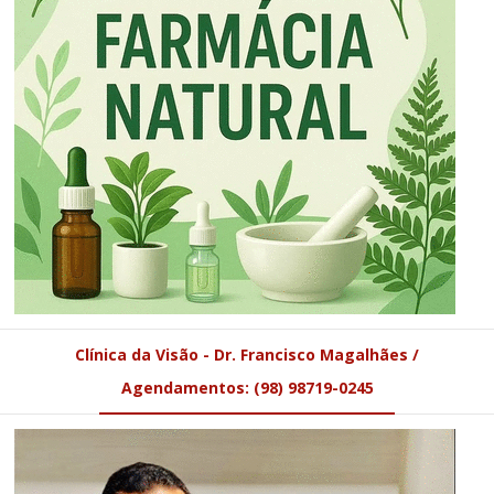
Clínica da Visão - Dr. Francisco Magalhães /
Agendamentos: (98) 98719-0245