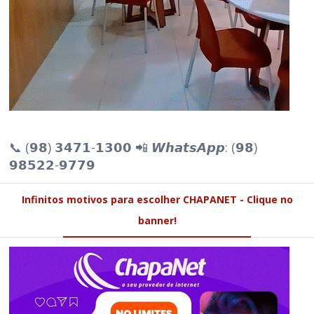
📞 (𝟵𝟴) 𝟯𝟰𝟳𝟭-𝟭𝟯𝟬𝟬 📲 𝙒𝙝𝙖𝙩𝙨𝘼𝙥𝙥: (𝟵𝟴)
𝟵𝟴𝟱𝟮𝟮-𝟵𝟳𝟳𝟵
Infinitos motivos para escolher CHAPANET - Clique no
banner!