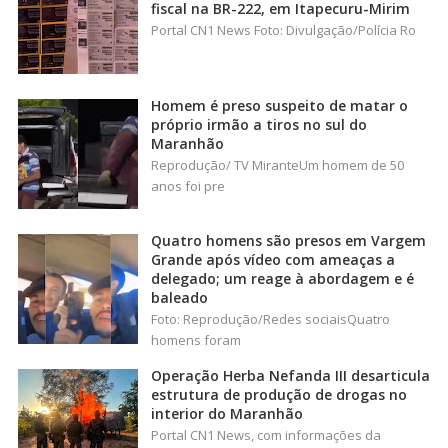
fiscal na BR-222, em Itapecuru-Mirim
Portal CN1 News Foto: Divulgação/Polícia Ro
Homem é preso suspeito de matar o
próprio irmão a tiros no sul do
Maranhão
Reprodução/ TV MiranteUm homem de 50
anos foi pre
Quatro homens são presos em Vargem
Grande após vídeo com ameaças a
delegado; um reage à abordagem e é
baleado
Foto: Reprodução/Redes sociaisQuatro
homens foram
Operação Herba Nefanda III desarticula
estrutura de produção de drogas no
interior do Maranhão
Portal CN1 News, com informações da