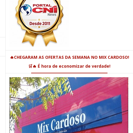
🔥CHEGARAM AS OFERTAS DA SEMANA NO MIX CARDOSO!
🛒🔥 É hora de economizar de verdade!