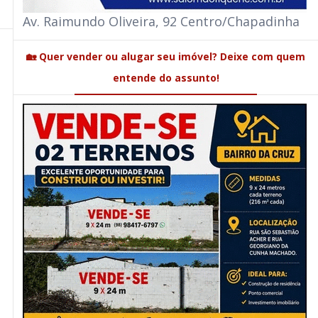
Av. Raimundo Oliveira, 92 Centro/Chapadinha
🏡 Quer vender ou alugar seu imóvel? Deixe com quem
entende do assunto!