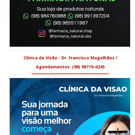
Clínica da Visão - Dr. Francisco Magalhães /
Agendamentos: (98) 98719-0245