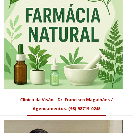
Clínica da Visão - Dr. Francisco Magalhães /
Agendamentos: (98) 98719-0245