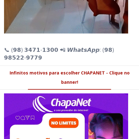
📞 (𝟵𝟴) 𝟯𝟰𝟳𝟭-𝟭𝟯𝟬𝟬 📲 𝙒𝙝𝙖𝙩𝙨𝘼𝙥𝙥: (𝟵𝟴)
𝟵𝟴𝟱𝟮𝟮-𝟵𝟳𝟳𝟵
Infinitos motivos para escolher CHAPANET - Clique no
banner!