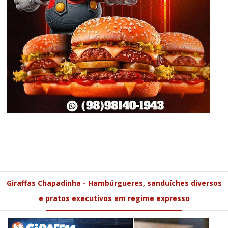
Giraffas Chapadinha - Hambúrgueres, sanduíches diversos
e pratos executivos em regime expresso