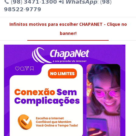
📞 (𝟵𝟴) 𝟯𝟰𝟳𝟭-𝟭𝟯𝟬𝟬 📲 𝙒𝙝𝙖𝙩𝙨𝘼𝙥𝙥: (𝟵𝟴)
𝟵𝟴𝟱𝟮𝟮-𝟵𝟳𝟳𝟵
Infinitos motivos para escolher CHAPANET - Clique no
banner!