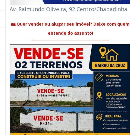
Av. Raimundo Oliveira, 92 Centro/Chapadinha
🏡 Quer vender ou alugar seu imóvel? Deixe com quem
entende do assunto!