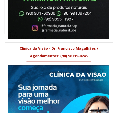
Clínica da Visão - Dr. Francisco Magalhães /
Agendamentos: (98) 98719-0245