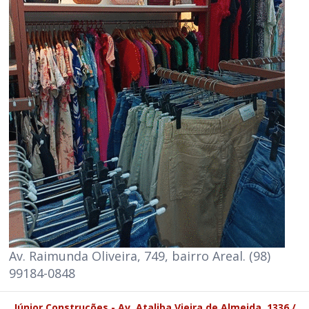
Av. Raimunda Oliveira, 749, bairro Areal. (98)
99184-0848
Júnior Construções - Av. Ataliba Vieira de Almeida, 1336 /