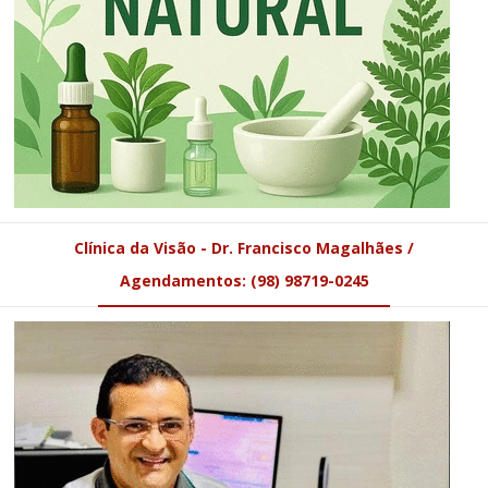
Clínica da Visão - Dr. Francisco Magalhães /
Agendamentos: (98) 98719-0245