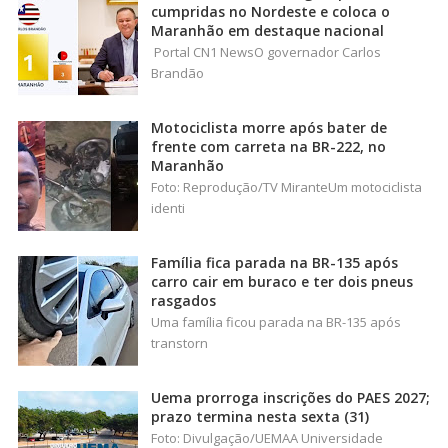
cumpridas no Nordeste e coloca o
Maranhão em destaque nacional
Portal CN1 NewsO governador Carlos
Brandão
Motociclista morre após bater de
frente com carreta na BR-222, no
Maranhão
Foto: Reprodução/TV MiranteUm motociclista
identi
Família fica parada na BR-135 após
carro cair em buraco e ter dois pneus
rasgados
Uma família ficou parada na BR-135 após
transtorn
Uema prorroga inscrições do PAES 2027;
prazo termina nesta sexta (31)
Foto: Divulgação/UEMAA Universidade