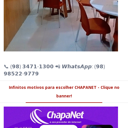
📞 (𝟵𝟴) 𝟯𝟰𝟳𝟭-𝟭𝟯𝟬𝟬 📲 𝙒𝙝𝙖𝙩𝙨𝘼𝙥𝙥: (𝟵𝟴)
𝟵𝟴𝟱𝟮𝟮-𝟵𝟳𝟳𝟵
Infinitos motivos para escolher CHAPANET - Clique no
banner!