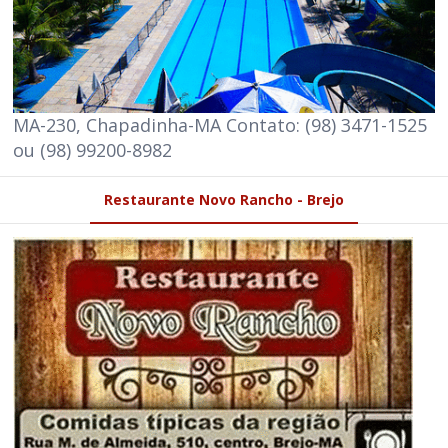
MA-230, Chapadinha-MA Contato: (98) 3471-1525
ou (98) 99200-8982
Restaurante Novo Rancho - Brejo