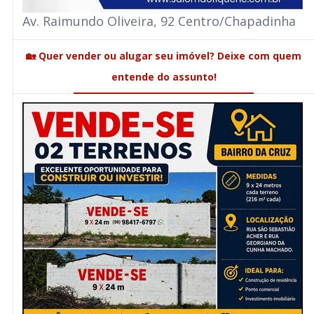
Av. Raimundo Oliveira, 92 Centro/Chapadinha
🏡 Quer vender ou alugar seu imóvel? Deixe com quem
entende do assunto!