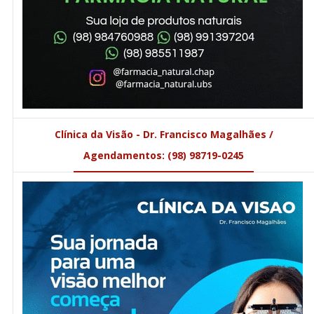
Clínica da Visão - Dr. Francisco Magalhães /
Agendamentos: (98) 98719-0245