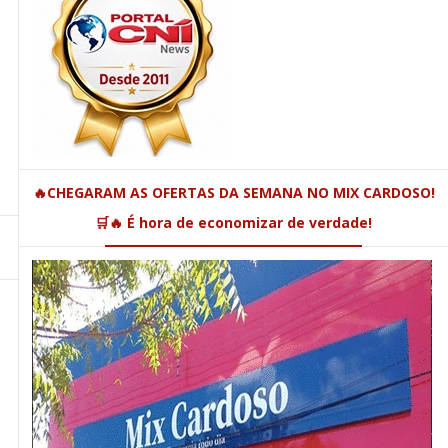
🔥CHEGARAM AS OFERTAS DA SEMANA NO MIX CARDOSO!
🛒🔥 É hora de economizar de verdade!