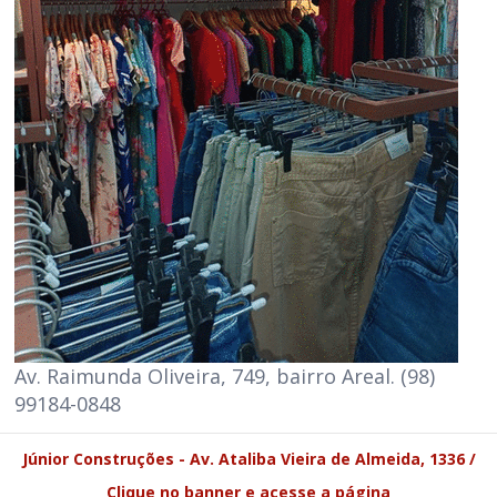
Av. Raimunda Oliveira, 749, bairro Areal. (98)
99184-0848
Júnior Construções - Av. Ataliba Vieira de Almeida, 1336 /
Clique no banner e acesse a página