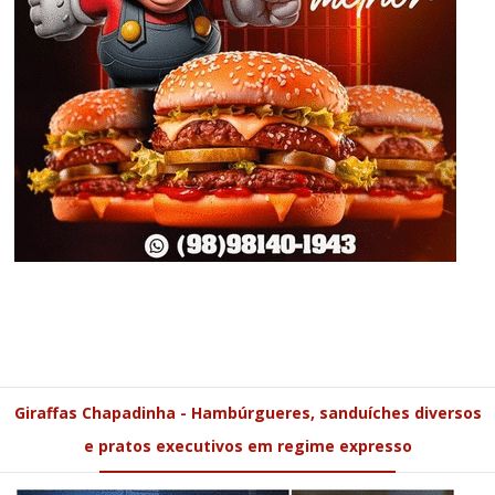
Giraffas Chapadinha - Hambúrgueres, sanduíches diversos
e pratos executivos em regime expresso