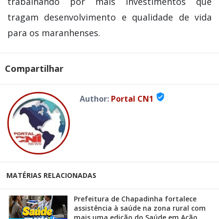
trabalhando por mais investimentos que
tragam desenvolvimento e qualidade de vida
para os maranhenses.
Compartilhar
verified_user
Author:
Portal CN1
MATÉRIAS RELACIONADAS
Prefeitura de Chapadinha fortalece
assistência à saúde na zona rural com
mais uma edição do Saúde em Ação