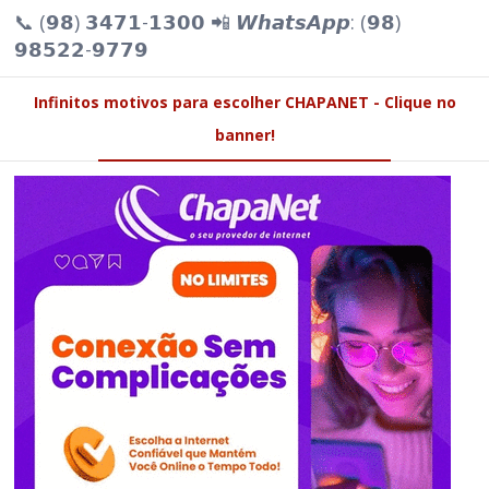
📞 (𝟵𝟴) 𝟯𝟰𝟳𝟭-𝟭𝟯𝟬𝟬 📲 𝙒𝙝𝙖𝙩𝙨𝘼𝙥𝙥: (𝟵𝟴)
𝟵𝟴𝟱𝟮𝟮-𝟵𝟳𝟳𝟵
Infinitos motivos para escolher CHAPANET - Clique no
banner!