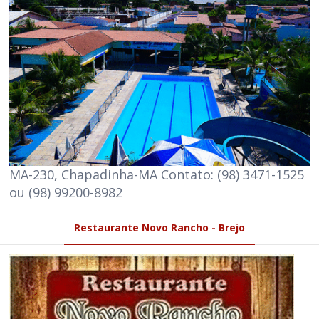
MA-230, Chapadinha-MA Contato: (98) 3471-1525
ou (98) 99200-8982
Restaurante Novo Rancho - Brejo