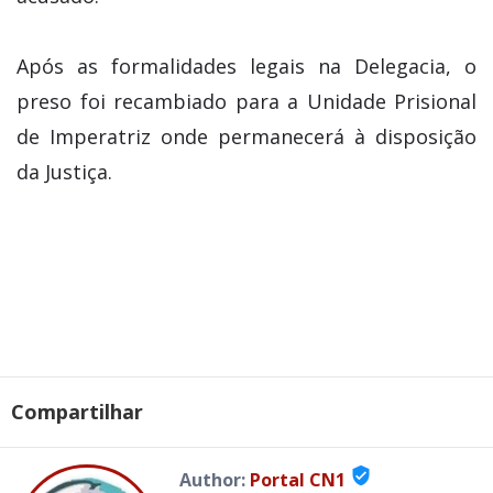
Após as formalidades legais na Delegacia, o
preso foi recambiado para a Unidade Prisional
de Imperatriz onde permanecerá à disposição
da Justiça.
Compartilhar
verified_user
Author:
Portal CN1