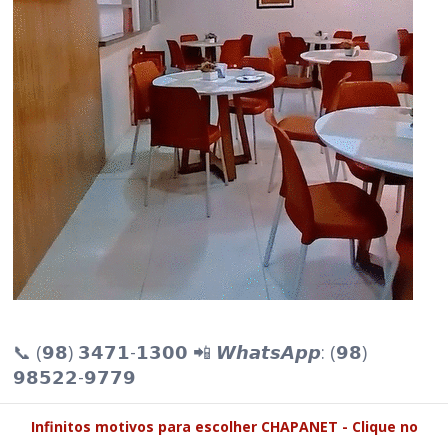
📞 (𝟵𝟴) 𝟯𝟰𝟳𝟭-𝟭𝟯𝟬𝟬 📲 𝙒𝙝𝙖𝙩𝙨𝘼𝙥𝙥: (𝟵𝟴)
𝟵𝟴𝟱𝟮𝟮-𝟵𝟳𝟳𝟵
Infinitos motivos para escolher CHAPANET - Clique no