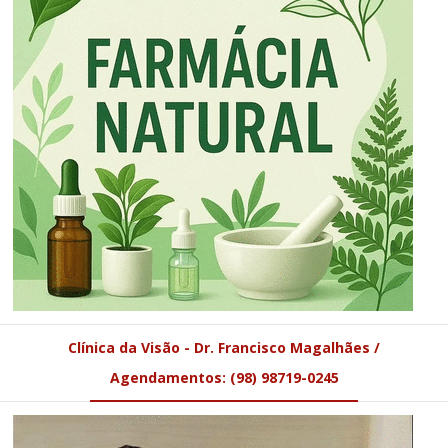
Clínica da Visão - Dr. Francisco Magalhães /
Agendamentos: (98) 98719-0245