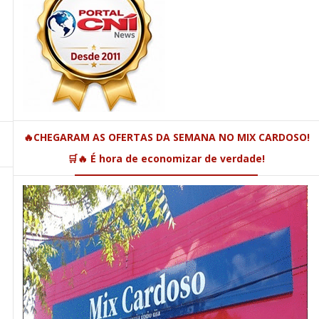
🔥CHEGARAM AS OFERTAS DA SEMANA NO MIX CARDOSO!
🛒🔥 É hora de economizar de verdade!