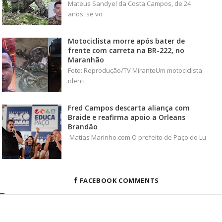
Mateus Sandyel da Costa Campos, de 24
anos, se vo
Motociclista morre após bater de
frente com carreta na BR-222, no
Maranhão
Foto: Reprodução/TV MiranteUm motociclista
identi
Fred Campos descarta aliança com
Braide e reafirma apoio a Orleans
Brandão
Matias Marinho.com O prefeito de Paço do Lu
FACEBOOK COMMENTS