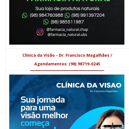
Clínica da Visão - Dr. Francisco Magalhães /
Agendamentos: (98) 98719-0245