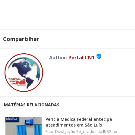
Compartilhar
verified_user
Author:
Portal CN1
MATÉRIAS RELACIONADAS
Perícia Médica Federal antecipa
atendimentos em São Luís
Foto: Divulgação Segurados do INSS no