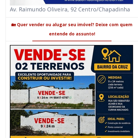
Av. Raimundo Oliveira, 92 Centro/Chapadinha
🏡 Quer vender ou alugar seu imóvel? Deixe com quem
entende do assunto!