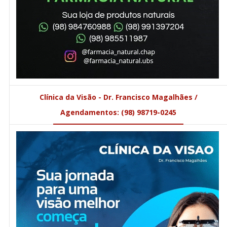
Clínica da Visão - Dr. Francisco Magalhães /
Agendamentos: (98) 98719-0245