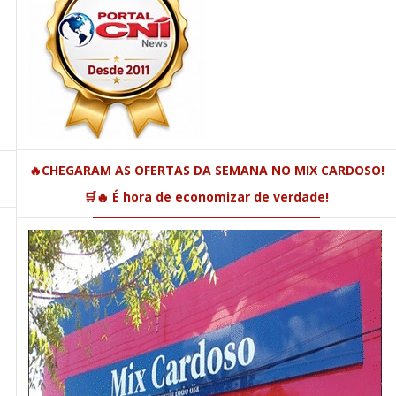
🔥CHEGARAM AS OFERTAS DA SEMANA NO MIX CARDOSO!
🛒🔥 É hora de economizar de verdade!