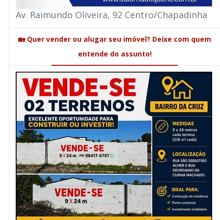
Av. Raimundo Oliveira, 92 Centro/Chapadinha
🏡 Quer vender ou alugar seu imóvel? Deixe com quem
entende do assunto!