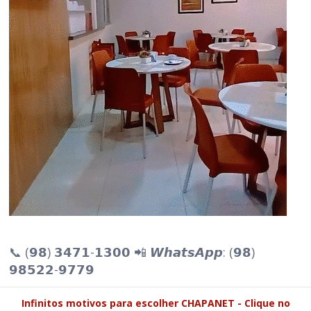
📞 (𝟵𝟴) 𝟯𝟰𝟳𝟭-𝟭𝟯𝟬𝟬 📲 𝙒𝙝𝙖𝙩𝙨𝘼𝙥𝙥: (𝟵𝟴)
𝟵𝟴𝟱𝟮𝟮-𝟵𝟳𝟳𝟵
Infinitos motivos para escolher CHAPANET - Clique no