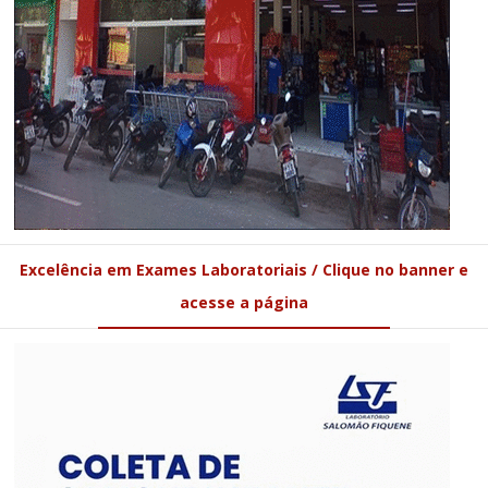
Excelência em Exames Laboratoriais / Clique no banner e
acesse a página