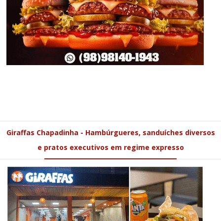
Giraffas Chapadinha - Hambúrgueres, sanduíches diversos
e pratos executivos em regime expresso