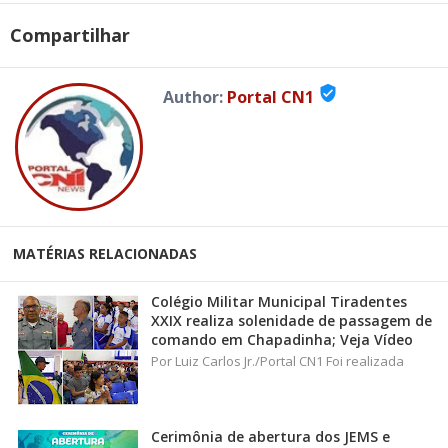
Compartilhar
verified_user
Author:
Portal CN1
MATÉRIAS RELACIONADAS
Colégio Militar Municipal Tiradentes
XXIX realiza solenidade de passagem de
comando em Chapadinha; Veja Vídeo
Por Luiz Carlos Jr./Portal CN1 Foi realizada
Cerimônia de abertura dos JEMS e