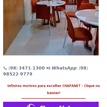
📞 (𝟵𝟴) 𝟯𝟰𝟳𝟭-𝟭𝟯𝟬𝟬 📲 𝙒𝙝𝙖𝙩𝙨𝘼𝙥𝙥: (𝟵𝟴)
𝟵𝟴𝟱𝟮𝟮-𝟵𝟳𝟳𝟵
Infinitos motivos para escolher CHAPANET - Clique no
banner!