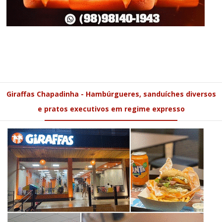
Giraffas Chapadinha - Hambúrgueres, sanduíches diversos
e pratos executivos em regime expresso