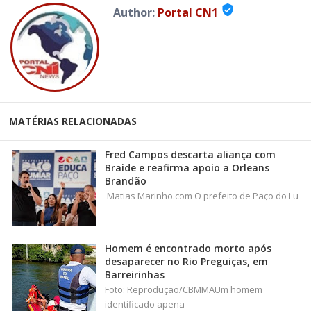
verified_user
Author:
Portal CN1
MATÉRIAS RELACIONADAS
Fred Campos descarta aliança com
Braide e reafirma apoio a Orleans
Brandão
Matias Marinho.com O prefeito de Paço do Lu
Homem é encontrado morto após
desaparecer no Rio Preguiças, em
Barreirinhas
Foto: Reprodução/CBMMAUm homem
identificado apena