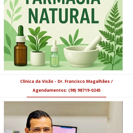
Clínica da Visão - Dr. Francisco Magalhães /
Agendamentos: (98) 98719-0245