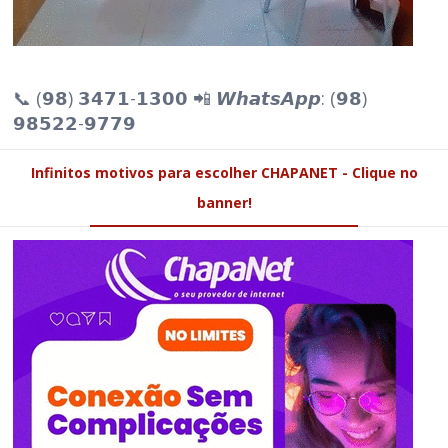
📞 (𝟵𝟴) 𝟯𝟰𝟳𝟭-𝟭𝟯𝟬𝟬 📲 𝙒𝙝𝙖𝙩𝙨𝘼𝙥𝙥: (𝟵𝟴)
𝟵𝟴𝟱𝟮𝟮-𝟵𝟳𝟳𝟵
Infinitos motivos para escolher CHAPANET - Clique no
banner!