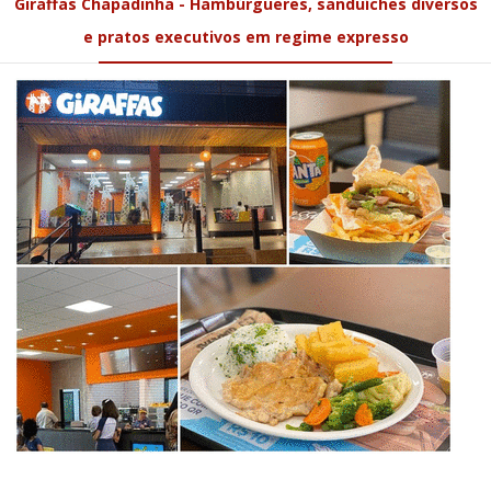
Giraffas Chapadinha - Hambúrgueres, sanduíches diversos
e pratos executivos em regime expresso