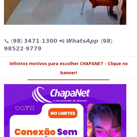
📞 (𝟵𝟴) 𝟯𝟰𝟳𝟭-𝟭𝟯𝟬𝟬 📲 𝙒𝙝𝙖𝙩𝙨𝘼𝙥𝙥: (𝟵𝟴)
𝟵𝟴𝟱𝟮𝟮-𝟵𝟳𝟳𝟵
Infinitos motivos para escolher CHAPANET - Clique no
banner!