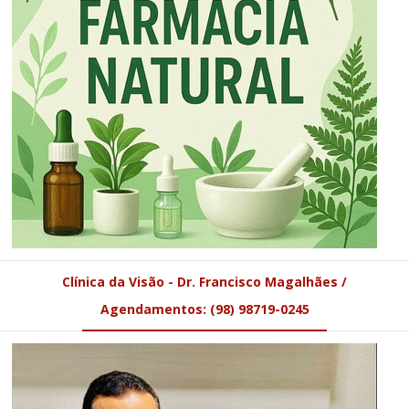
Clínica da Visão - Dr. Francisco Magalhães /
Agendamentos: (98) 98719-0245