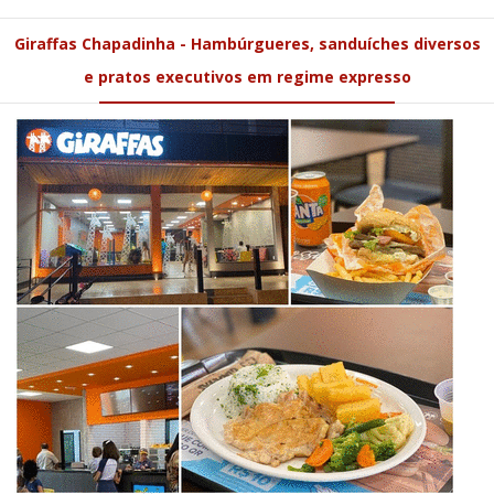
Giraffas Chapadinha - Hambúrgueres, sanduíches diversos
e pratos executivos em regime expresso