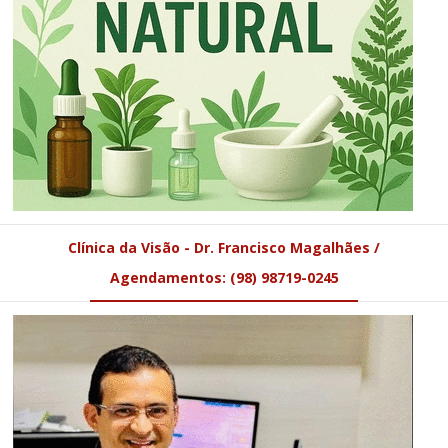
Clínica da Visão - Dr. Francisco Magalhães /
Agendamentos: (98) 98719-0245