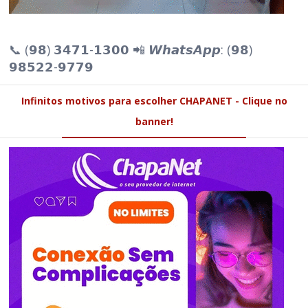
📞 (𝟵𝟴) 𝟯𝟰𝟳𝟭-𝟭𝟯𝟬𝟬 📲 𝙒𝙝𝙖𝙩𝙨𝘼𝙥𝙥: (𝟵𝟴)
𝟵𝟴𝟱𝟮𝟮-𝟵𝟳𝟳𝟵
Infinitos motivos para escolher CHAPANET - Clique no
banner!