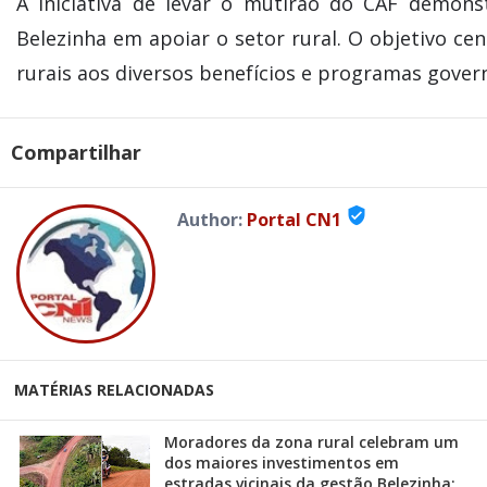
A iniciativa de levar o mutirão do CAF demon
Belezinha em apoiar o setor rural. O objetivo cen
rurais aos diversos benefícios e programas gover
Compartilhar
verified_user
Author:
Portal CN1
MATÉRIAS RELACIONADAS
Moradores da zona rural celebram um
dos maiores investimentos em
estradas vicinais da gestão Belezinha;