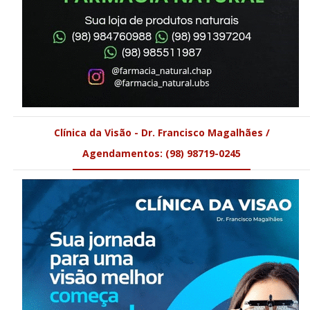
Clínica da Visão - Dr. Francisco Magalhães /
Agendamentos: (98) 98719-0245