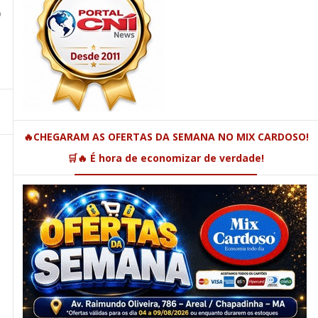
o
🔥CHEGARAM AS OFERTAS DA SEMANA NO MIX CARDOSO!
🛒🔥 É hora de economizar de verdade!