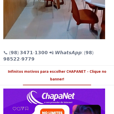
📞 (𝟵𝟴) 𝟯𝟰𝟳𝟭-𝟭𝟯𝟬𝟬 📲 𝙒𝙝𝙖𝙩𝙨𝘼𝙥𝙥: (𝟵𝟴)
𝟵𝟴𝟱𝟮𝟮-𝟵𝟳𝟳𝟵
Infinitos motivos para escolher CHAPANET - Clique no
banner!