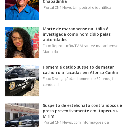
Chapadinha
Portal CN1 News Um pedreiro identifica
Morte de maranhense na Itália é
investigada como homicídio pelas
autoridades
Foto: Reprodução/TV MiranteA maranhense
Maria da
Homem é detido suspeito de matar
cachorro a facadas em Afonso Cunha
Foto: DivulgaçãoUm homem de 52 anos, foi
conduzid
Suspeito de estelionato contra idosos é
preso preventivamente em Itapecuru-
Mirim
Portal CN1 News, com informações da