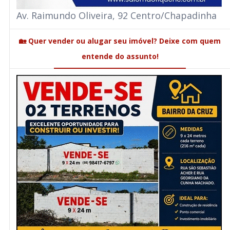
Av. Raimundo Oliveira, 92 Centro/Chapadinha
🏡 Quer vender ou alugar seu imóvel? Deixe com quem
entende do assunto!