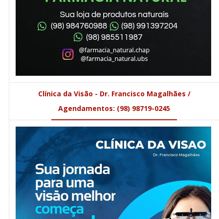
Clínica da Visão - Dr. Francisco Magalhães /
Agendamentos: (98) 98719-0245