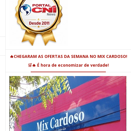
🔥CHEGARAM AS OFERTAS DA SEMANA NO MIX CARDOSO!
🛒🔥 É hora de economizar de verdade!