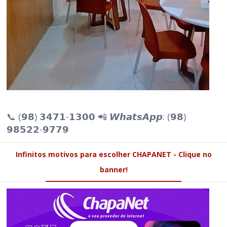
📞 (𝟵𝟴) 𝟯𝟰𝟳𝟭-𝟭𝟯𝟬𝟬 📲 𝙒𝙝𝙖𝙩𝙨𝘼𝙥𝙥: (𝟵𝟴)
𝟵𝟴𝟱𝟮𝟮-𝟵𝟳𝟳𝟵
Infinitos motivos para escolher CHAPANET - Clique no
banner!