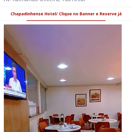
Chapadinhense Hotel/ Clique no Banner e Reserve já