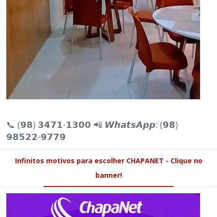
📞 (𝟵𝟴) 𝟯𝟰𝟳𝟭-𝟭𝟯𝟬𝟬 📲 𝙒𝙝𝙖𝙩𝙨𝘼𝙥𝙥: (𝟵𝟴)
𝟵𝟴𝟱𝟮𝟮-𝟵𝟳𝟳𝟵
Infinitos motivos para escolher CHAPANET - Clique no
banner!