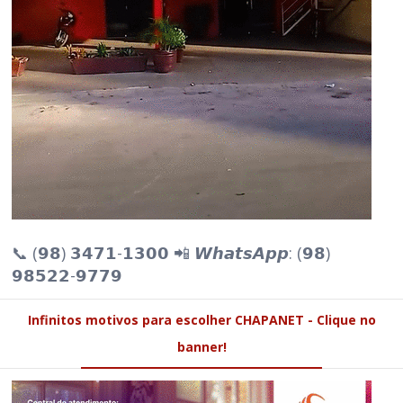
📞 (𝟵𝟴) 𝟯𝟰𝟳𝟭-𝟭𝟯𝟬𝟬 📲 𝙒𝙝𝙖𝙩𝙨𝘼𝙥𝙥: (𝟵𝟴)
𝟵𝟴𝟱𝟮𝟮-𝟵𝟳𝟳𝟵
Infinitos motivos para escolher CHAPANET - Clique no
banner!