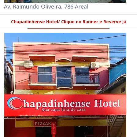
Av. Raimundo Oliveira, 786 Areal
Chapadinhense Hotel/ Clique no Banner e Reserve já