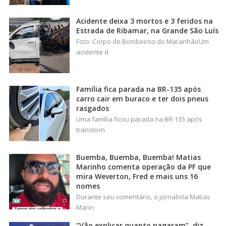
Acidente deixa 3 mortos e 3 feridos na
Estrada de Ribamar, na Grande São Luís
Foto: Corpo de Bombeiros do MaranhãoUm
acidente d
Família fica parada na BR-135 após
carro cair em buraco e ter dois pneus
rasgados
Uma família ficou parada na BR-135 após
transtorn
Buemba, Buemba, Buemba! Matias
Marinho comenta operação da PF que
mira Weverton, Fred e mais uns 16
nomes
Durante seu comentário, o jornalista Matias
Marin
“Vão explicar quanto pagaram”, diz