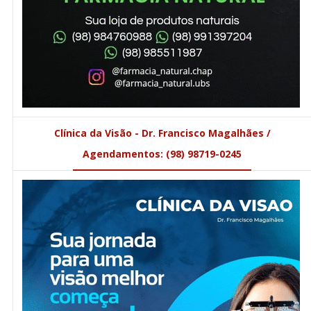
Clínica da Visão - Dr. Francisco Magalhães /
Agendamentos: (98) 98719-0245