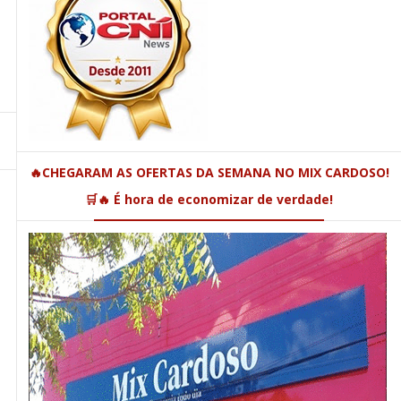
🔥CHEGARAM AS OFERTAS DA SEMANA NO MIX CARDOSO!
🛒🔥 É hora de economizar de verdade!