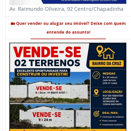
Av. Raimundo Oliveira, 92 Centro/Chapadinha
🏡 Quer vender ou alugar seu imóvel? Deixe com quem
entende do assunto!