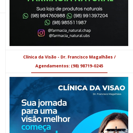
Clínica da Visão - Dr. Francisco Magalhães /
Agendamentos: (98) 98719-0245