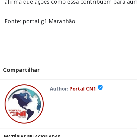
afirma que ações como essa contribuem para aume
Fonte: portal g1 Maranhão
Compartilhar
verified_user
Author:
Portal CN1
MATÉRIAS RELACIONADAS