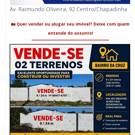
Av. Raimundo Oliveira, 92 Centro/Chapadinha
🏡 Quer vender ou alugar seu imóvel? Deixe com quem
entende do assunto!