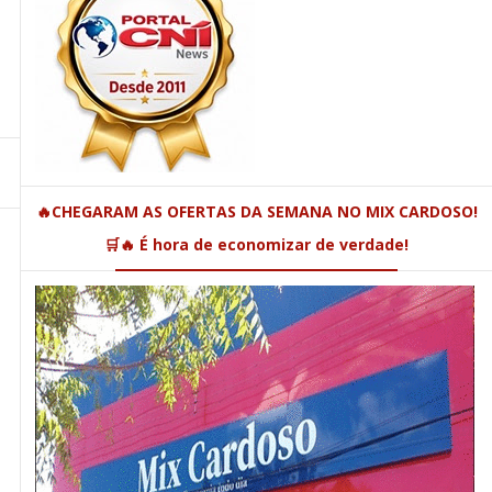
🔥CHEGARAM AS OFERTAS DA SEMANA NO MIX CARDOSO!
🛒🔥 É hora de economizar de verdade!