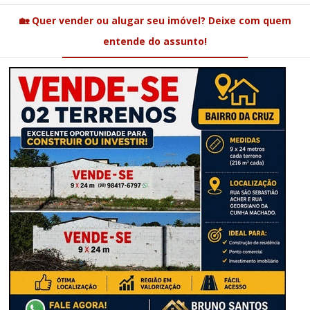
🏡 Quer vender ou alugar seu imóvel? Deixe com quem
entende do assunto!