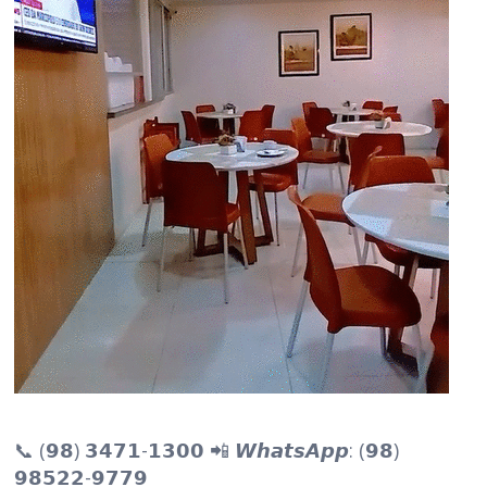
📞 (𝟵𝟴) 𝟯𝟰𝟳𝟭-𝟭𝟯𝟬𝟬 📲 𝙒𝙝𝙖𝙩𝙨𝘼𝙥𝙥: (𝟵𝟴)
𝟵𝟴𝟱𝟮𝟮-𝟵𝟳𝟳𝟵