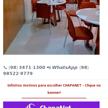
📞 (𝟵𝟴) 𝟯𝟰𝟳𝟭-𝟭𝟯𝟬𝟬 📲 𝙒𝙝𝙖𝙩𝙨𝘼𝙥𝙥: (𝟵𝟴)
𝟵𝟴𝟱𝟮𝟮-𝟵𝟳𝟳𝟵
Infinitos motivos para escolher CHAPANET - Clique no
banner!