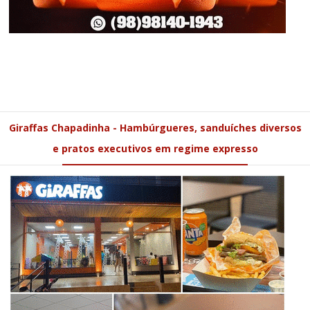
Giraffas Chapadinha - Hambúrgueres, sanduíches diversos
e pratos executivos em regime expresso