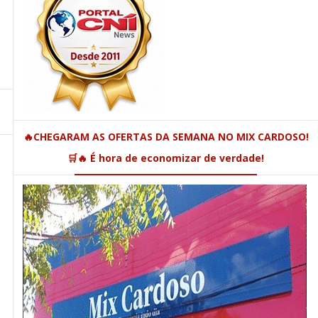
🔥CHEGARAM AS OFERTAS DA SEMANA NO MIX CARDOSO!
🛒🔥 É hora de economizar de verdade!