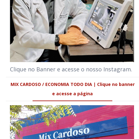
Clique no Banner e acesse o nosso Instagram.
MIX CARDOSO / ECONOMIA TODO DIA | Clique no banner
e acesse a página