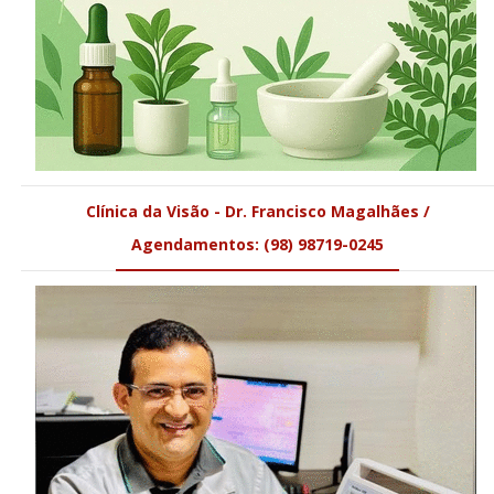
Clínica da Visão - Dr. Francisco Magalhães /
Agendamentos: (98) 98719-0245