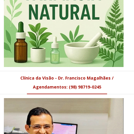
Clínica da Visão - Dr. Francisco Magalhães /
Agendamentos: (98) 98719-0245