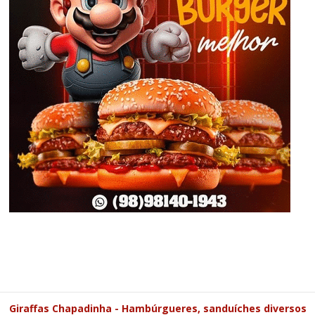
Giraffas Chapadinha - Hambúrgueres, sanduíches diversos