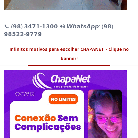
📞 (𝟵𝟴) 𝟯𝟰𝟳𝟭-𝟭𝟯𝟬𝟬 📲 𝙒𝙝𝙖𝙩𝙨𝘼𝙥𝙥: (𝟵𝟴)
𝟵𝟴𝟱𝟮𝟮-𝟵𝟳𝟳𝟵
Infinitos motivos para escolher CHAPANET - Clique no
banner!