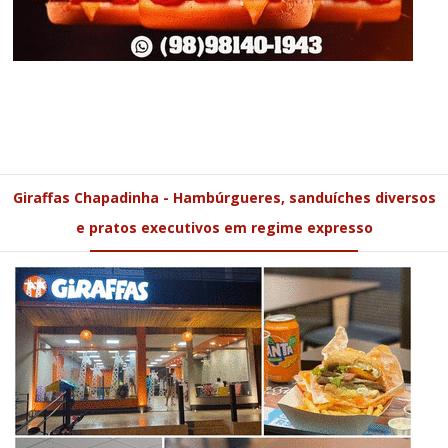
Giraffas Chapadinha - Hambúrgueres, sanduíches diversos
e pratos executivos em regime expresso