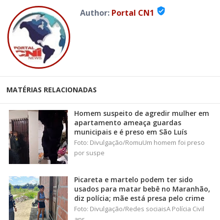
verified_user
Author:
Portal CN1
MATÉRIAS RELACIONADAS
Homem suspeito de agredir mulher em
apartamento ameaça guardas
municipais e é preso em São Luís
Foto: Divulgação/RomuUm homem foi preso
por suspe
Picareta e martelo podem ter sido
usados para matar bebê no Maranhão,
diz polícia; mãe está presa pelo crime
Foto: Divulgação/Redes sociaisA Polícia Civil
apr