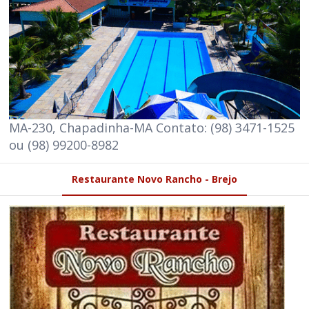
MA-230, Chapadinha-MA Contato: (98) 3471-1525
ou (98) 99200-8982
Restaurante Novo Rancho - Brejo