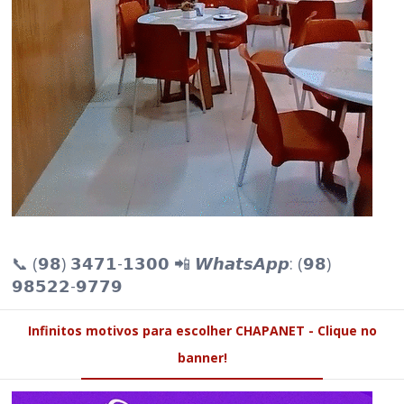
📞 (𝟵𝟴) 𝟯𝟰𝟳𝟭-𝟭𝟯𝟬𝟬 📲 𝙒𝙝𝙖𝙩𝙨𝘼𝙥𝙥: (𝟵𝟴)
𝟵𝟴𝟱𝟮𝟮-𝟵𝟳𝟳𝟵
Infinitos motivos para escolher CHAPANET - Clique no
banner!