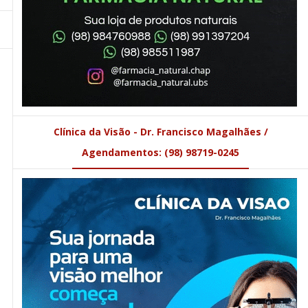
Clínica da Visão - Dr. Francisco Magalhães /
Agendamentos: (98) 98719-0245