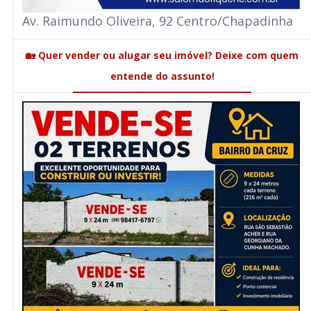
Av. Raimundo Oliveira, 92 Centro/Chapadinha
🏡 Quer vender ou alugar seu imóvel? Deixe com quem
entende do assunto!