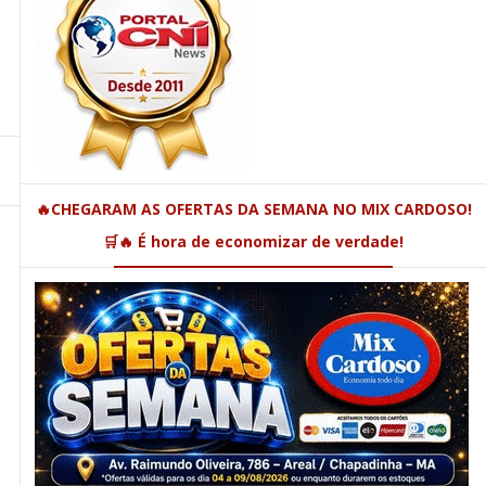
🔥CHEGARAM AS OFERTAS DA SEMANA NO MIX CARDOSO!
🛒🔥 É hora de economizar de verdade!