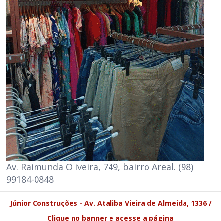
Av. Raimunda Oliveira, 749, bairro Areal. (98)
99184-0848
Júnior Construções - Av. Ataliba Vieira de Almeida, 1336 /
Clique no banner e acesse a página