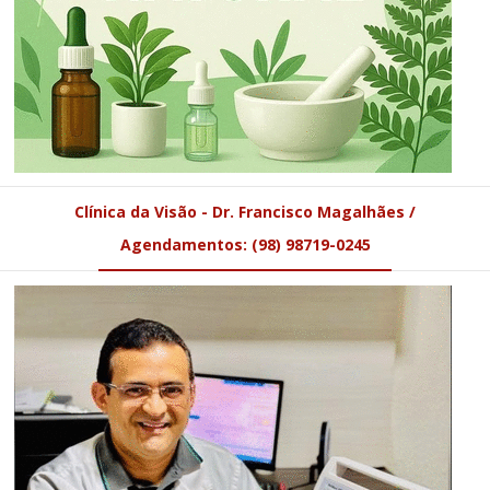
Clínica da Visão - Dr. Francisco Magalhães /
Agendamentos: (98) 98719-0245