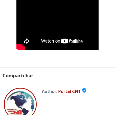
Compartilhar
verified_user
Author:
Portal CN1