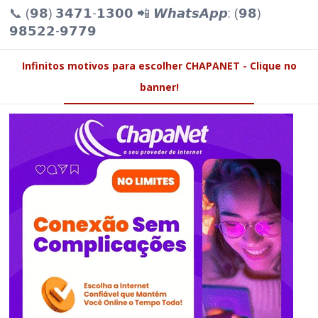
📞 (𝟵𝟴) 𝟯𝟰𝟳𝟭-𝟭𝟯𝟬𝟬 📲 𝙒𝙝𝙖𝙩𝙨𝘼𝙥𝙥: (𝟵𝟴)
𝟵𝟴𝟱𝟮𝟮-𝟵𝟳𝟳𝟵
Infinitos motivos para escolher CHAPANET - Clique no
banner!