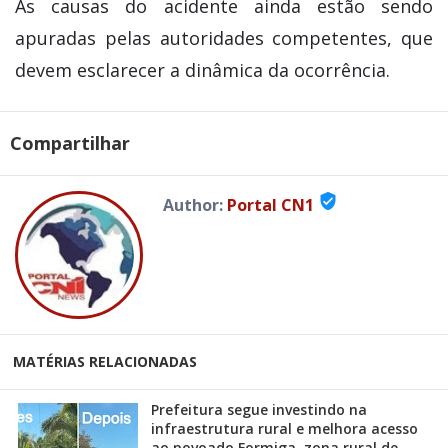
As causas do acidente ainda estão sendo
apuradas pelas autoridades competentes, que
devem esclarecer a dinâmica da ocorrência.
Compartilhar
verified_user
Author:
Portal CN1
MATÉRIAS RELACIONADAS
Prefeitura segue investindo na
infraestrutura rural e melhora acesso
ao povoado Formiga, zona rural de