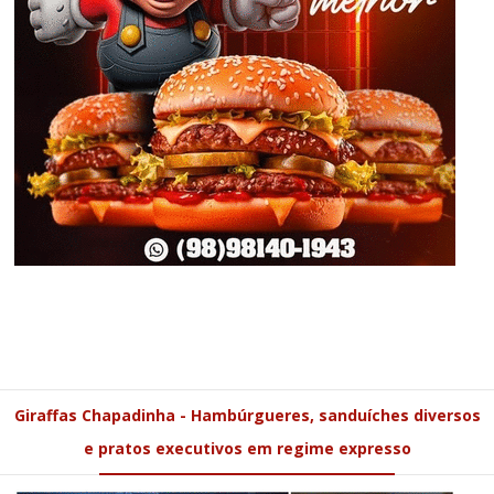
Giraffas Chapadinha - Hambúrgueres, sanduíches diversos
e pratos executivos em regime expresso