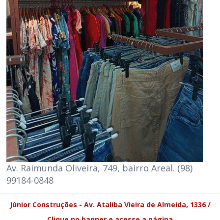
Av. Raimunda Oliveira, 749, bairro Areal. (98)
99184-0848
Júnior Construções - Av. Ataliba Vieira de Almeida, 1336 /
Clique no banner e acesse a página