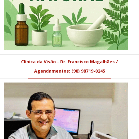
Clínica da Visão - Dr. Francisco Magalhães /
Agendamentos: (98) 98719-0245