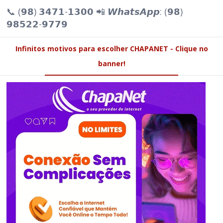
📞 (𝟵𝟴) 𝟯𝟰𝟳𝟭-𝟭𝟯𝟬𝟬 📲 𝙒𝙝𝙖𝙩𝙨𝘼𝙥𝙥: (𝟵𝟴)
𝟵𝟴𝟱𝟮𝟮-𝟵𝟳𝟳𝟵
Infinitos motivos para escolher CHAPANET - Clique no
banner!