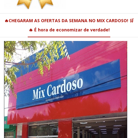
🔥CHEGARAM AS OFERTAS DA SEMANA NO MIX CARDOSO! 🛒
🔥 É hora de economizar de verdade!