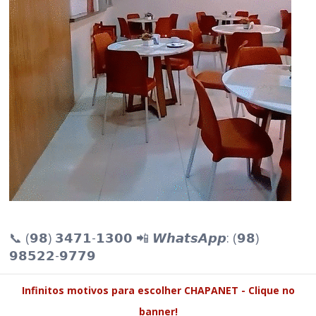
📞 (𝟵𝟴) 𝟯𝟰𝟳𝟭-𝟭𝟯𝟬𝟬 📲 𝙒𝙝𝙖𝙩𝙨𝘼𝙥𝙥: (𝟵𝟴)
𝟵𝟴𝟱𝟮𝟮-𝟵𝟳𝟳𝟵
Infinitos motivos para escolher CHAPANET - Clique no
banner!