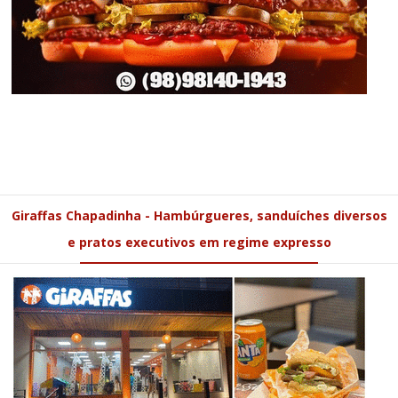
Giraffas Chapadinha - Hambúrgueres, sanduíches diversos
e pratos executivos em regime expresso