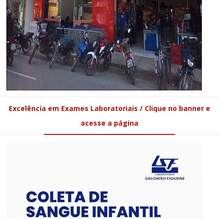
Excelência em Exames Laboratoriais / Clique no banner e
acesse a página