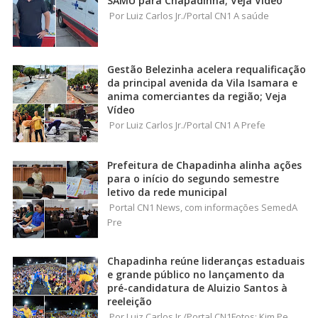
SAMU para Chapadinha; Veja Vídeo
Por Luiz Carlos Jr./Portal CN1 A saúde
Gestão Belezinha acelera requalificação
da principal avenida da Vila Isamara e
anima comerciantes da região; Veja
Vídeo
Por Luiz Carlos Jr./Portal CN1 A Prefe
Prefeitura de Chapadinha alinha ações
para o início do segundo semestre
letivo da rede municipal
Portal CN1 News, com informações SemedA
Pre
Chapadinha reúne lideranças estaduais
e grande público no lançamento da
pré-candidatura de Aluizio Santos à
reeleição
Por Luiz Carlos Jr./Portal CN1Fotos: Kim Pe