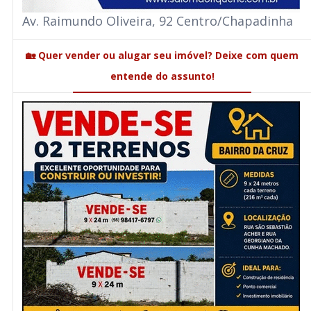
Av. Raimundo Oliveira, 92 Centro/Chapadinha
🏡 Quer vender ou alugar seu imóvel? Deixe com quem
entende do assunto!