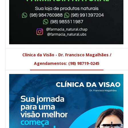
Clínica da Visão - Dr. Francisco Magalhães /
Agendamentos: (98) 98719-0245