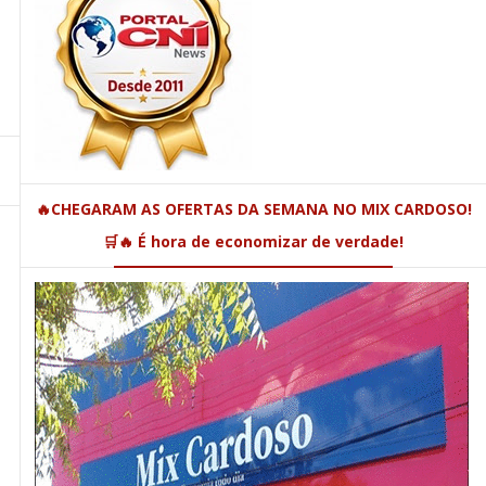
🔥CHEGARAM AS OFERTAS DA SEMANA NO MIX CARDOSO!
🛒🔥 É hora de economizar de verdade!