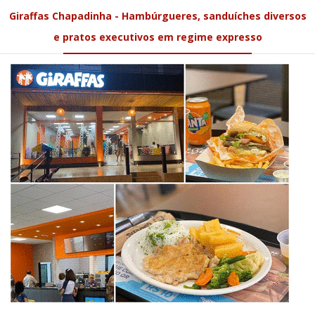
Giraffas Chapadinha - Hambúrgueres, sanduíches diversos
e pratos executivos em regime expresso