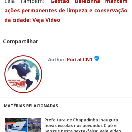
Leia Também:
Gestão Belezinha mantém
ações permanentes de limpeza e conservação
da cidade; Veja Vídeo
Compartilhar
verified_user
Author:
Portal CN1
MATÉRIAS RELACIONADAS
Prefeitura de Chapadinha inaugura
novas escolas nos povoados Cipó e
Sangue nesta sexta-feira; Veja Vídeo