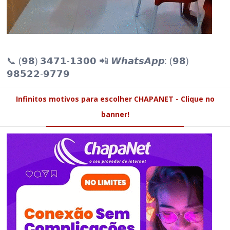
📞 (𝟵𝟴) 𝟯𝟰𝟳𝟭-𝟭𝟯𝟬𝟬 📲 𝙒𝙝𝙖𝙩𝙨𝘼𝙥𝙥: (𝟵𝟴)
𝟵𝟴𝟱𝟮𝟮-𝟵𝟳𝟳𝟵
Infinitos motivos para escolher CHAPANET - Clique no
banner!