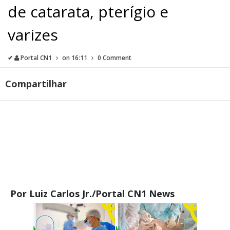
de catarata, pterígio e
varizes
✔
Portal CN1
on
16:11
0 Comment
Compartilhar
Por Luiz Carlos Jr./Portal CN1 News