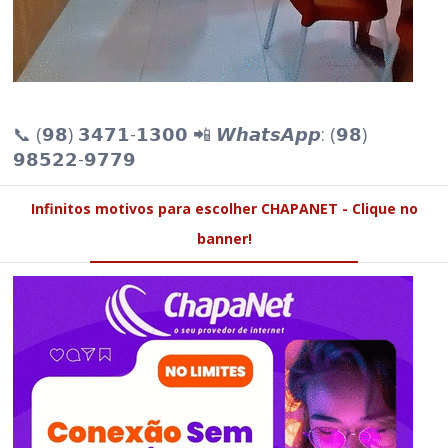
📞 (𝟵𝟴) 𝟯𝟰𝟳𝟭-𝟭𝟯𝟬𝟬 📲 𝙒𝙝𝙖𝙩𝙨𝘼𝙥𝙥: (𝟵𝟴)
𝟵𝟴𝟱𝟮𝟮-𝟵𝟳𝟳𝟵
Infinitos motivos para escolher CHAPANET - Clique no
banner!