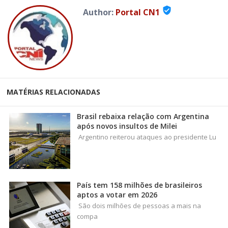
verified_user
Author:
Portal CN1
MATÉRIAS RELACIONADAS
Brasil rebaixa relação com Argentina
após novos insultos de Milei
Argentino reiterou ataques ao presidente Lu
País tem 158 milhões de brasileiros
aptos a votar em 2026
São dois milhões de pessoas a mais na
compa