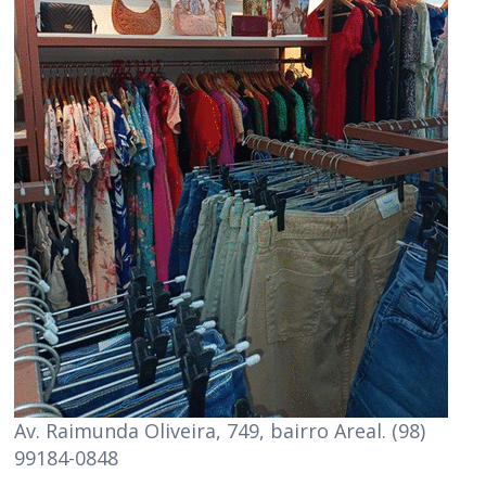
Av. Raimunda Oliveira, 749, bairro Areal. (98)
99184-0848