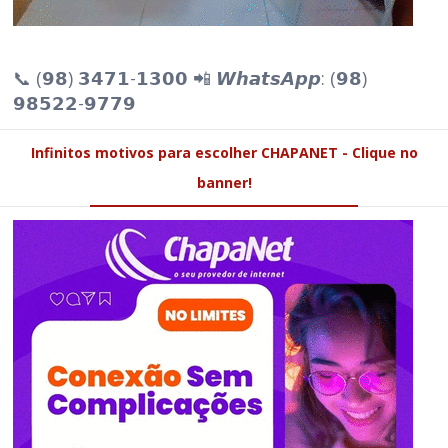
📞 (𝟵𝟴) 𝟯𝟰𝟳𝟭-𝟭𝟯𝟬𝟬 📲 𝙒𝙝𝙖𝙩𝙨𝘼𝙥𝙥: (𝟵𝟴)
𝟵𝟴𝟱𝟮𝟮-𝟵𝟳𝟳𝟵
Infinitos motivos para escolher CHAPANET - Clique no
banner!