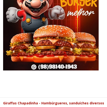
Giraffas Chapadinha - Hambúrgueres, sanduíches diversos