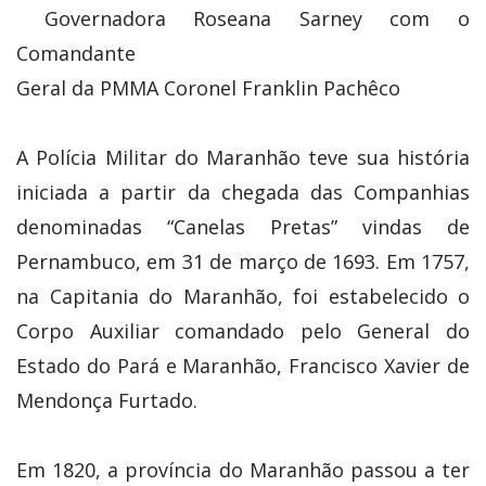
A Polícia Militar do Maranhão teve sua história
iniciada a partir da chegada das Companhias
denominadas “Canelas Pretas” vindas de
Pernambuco, em 31 de março de 1693. Em 1757,
na Capitania do Maranhão, foi estabelecido o
Corpo Auxiliar comandado pelo General do
Estado do Pará e Maranhão, Francisco Xavier de
Mendonça Furtado.
Em 1820, a província do Maranhão passou a ter
Distritos Militares que foram instalados em
Alcântara, Aldeias Altas, hoje município de
Caxias, Brejo, Tutóia, Guimarães, Itapecuru-
Mirim, Iguará, Mearim, Viana e São Luis,
sob a