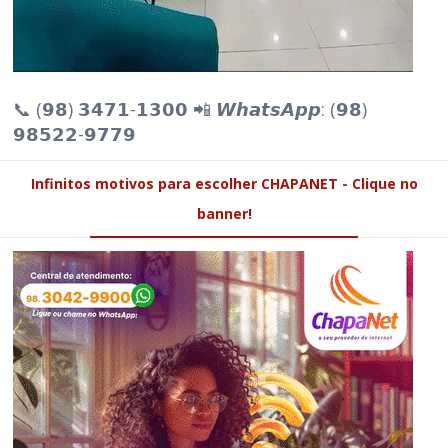
𝟵𝟴𝟱𝟮𝟮-𝟵𝟳𝟳𝟵
Infinitos motivos para escolher CHAPANET - Clique no
banner!