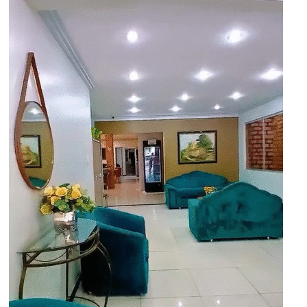
📞 (𝟵𝟴) 𝟯𝟰𝟳𝟭-𝟭𝟯𝟬𝟬 📲 𝙒𝙝𝙖𝙩𝙨𝘼𝙥𝙥: (𝟵𝟴)