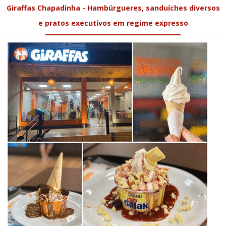
Rua Benjamin Ferreira, 534, Chapadinha-MA (98)
98456-6764
Encontre os últimos lançamentos de óculos de sol, óculos