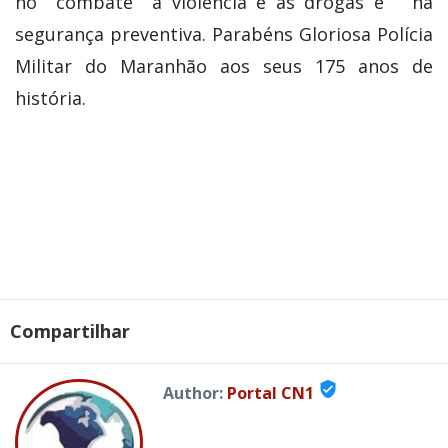
Compartilhar
verified_user
Author:
Portal CN1
MATÉRIAS RELACIONADAS