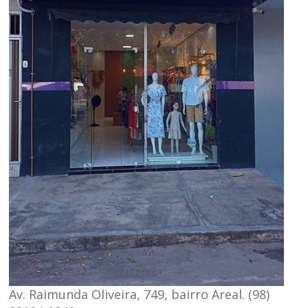
Av. Raimunda Oliveira, 749, bairro Areal. (98)
99184-0848
Júnior Construções - Av. Ataliba Vieira de Almeida, 1336 /
Clique no banner e acesse a página