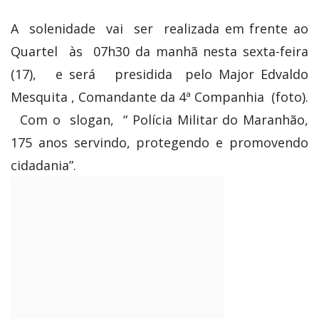
A solenidade vai ser realizada em frente ao
Quartel às 07h30 da manhã nesta sexta-feira
(17), e será presidida pelo Major Edvaldo
Mesquita , Comandante da 4ª Companhia (foto).
Com o slogan, “ Polícia Militar do Maranhão,
175 anos servindo, protegendo e promovendo
cidadania”.
Governadora Roseana Sarney com o
Comandante
Geral da PMMA Coronel Franklin Pachêco