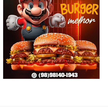
Giraffas Chapadinha - Hambúrgueres, sanduíches diversos
e pratos executivos em regime expresso