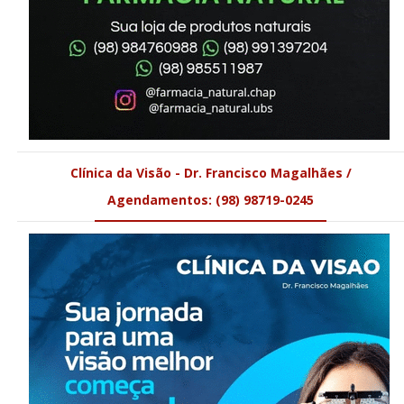
Clínica da Visão - Dr. Francisco Magalhães /
Agendamentos: (98) 98719-0245