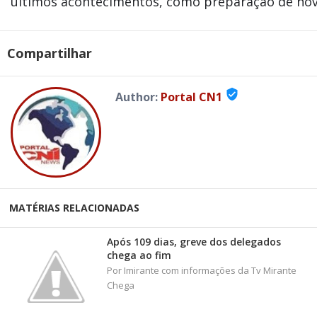
últimos acontecimentos, como preparação de nova
Compartilhar
verified_user
Author:
Portal CN1
MATÉRIAS RELACIONADAS
Após 109 dias, greve dos delegados
chega ao fim
Por Imirante com informações da Tv Mirante
Chega