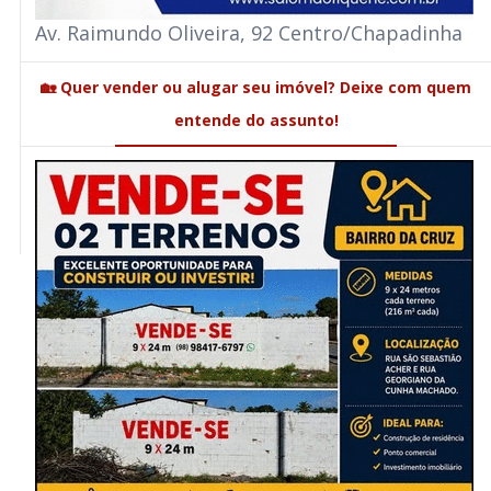
Av. Raimundo Oliveira, 92 Centro/Chapadinha
🏡 Quer vender ou alugar seu imóvel? Deixe com quem
entende do assunto!