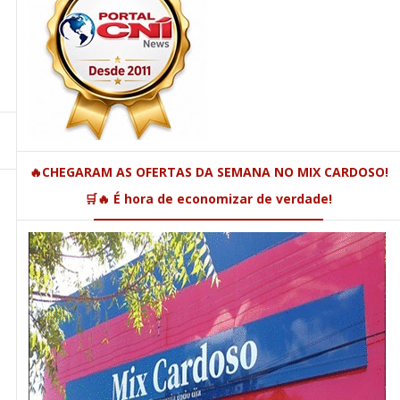
🔥CHEGARAM AS OFERTAS DA SEMANA NO MIX CARDOSO!
🛒🔥 É hora de economizar de verdade!