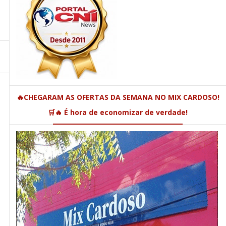
🔥CHEGARAM AS OFERTAS DA SEMANA NO MIX CARDOSO!
🛒🔥 É hora de economizar de verdade!