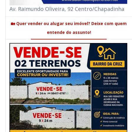
Av. Raimundo Oliveira, 92 Centro/Chapadinha
🏡 Quer vender ou alugar seu imóvel? Deixe com quem
entende do assunto!