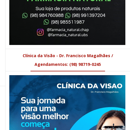
Clínica da Visão - Dr. Francisco Magalhães /
Agendamentos: (98) 98719-0245