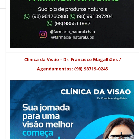
Clínica da Visão - Dr. Francisco Magalhães /
Agendamentos: (98) 98719-0245