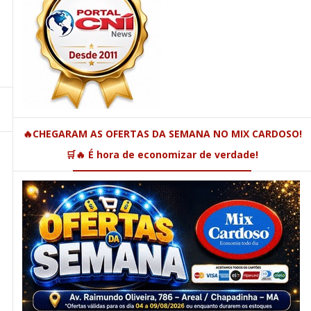
🔥CHEGARAM AS OFERTAS DA SEMANA NO MIX CARDOSO!
🛒🔥 É hora de economizar de verdade!