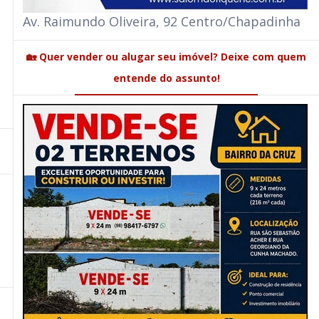
Av. Raimundo Oliveira, 92 Centro/Chapadinha
🏡 Quer vender ou alugar seu imóvel? Deixe com quem
entende do assunto!