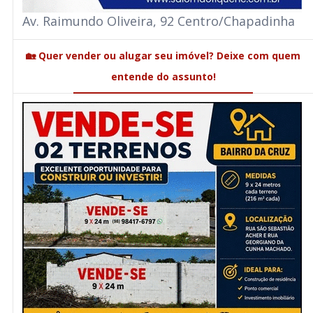
Av. Raimundo Oliveira, 92 Centro/Chapadinha
🏡 Quer vender ou alugar seu imóvel? Deixe com quem
entende do assunto!