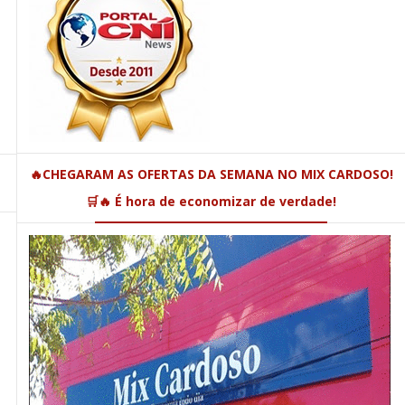
🔥CHEGARAM AS OFERTAS DA SEMANA NO MIX CARDOSO!
🛒🔥 É hora de economizar de verdade!