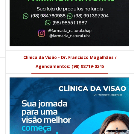
Clínica da Visão - Dr. Francisco Magalhães /
Agendamentos: (98) 98719-0245