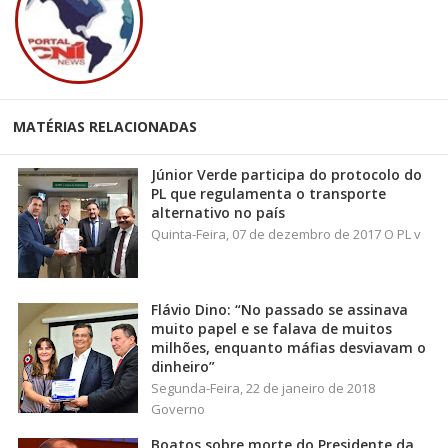
MATÉRIAS RELACIONADAS
Júnior Verde participa do protocolo do
PL que regulamenta o transporte
alternativo no país
Quinta-Feira, 07 de dezembro de 2017 O PL v
Flávio Dino: “No passado se assinava
muito papel e se falava de muitos
milhões, enquanto máfias desviavam o
dinheiro”
Segunda-Feira, 22 de janeiro de 2018
Governo
Boatos sobre morte do Presidente da