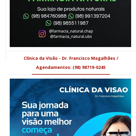
Clínica da Visão - Dr. Francisco Magalhães /
Agendamentos: (98) 98719-0245