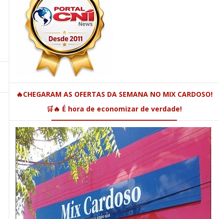
🔥CHEGARAM AS OFERTAS DA SEMANA NO MIX CARDOSO!
🛒🔥 É hora de economizar de verdade!