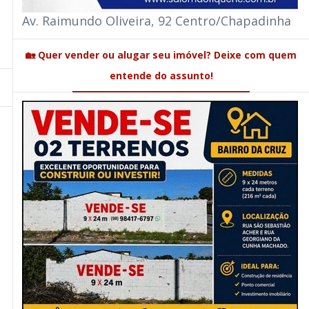
Av. Raimundo Oliveira, 92 Centro/Chapadinha
🏡 Quer vender ou alugar seu imóvel? Deixe com quem
entende do assunto!