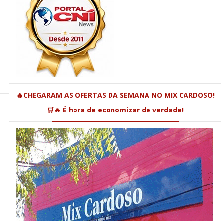
🔥CHEGARAM AS OFERTAS DA SEMANA NO MIX CARDOSO!
🛒🔥 É hora de economizar de verdade!