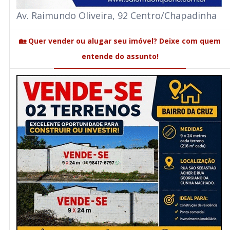
Av. Raimundo Oliveira, 92 Centro/Chapadinha
🏡 Quer vender ou alugar seu imóvel? Deixe com quem
entende do assunto!