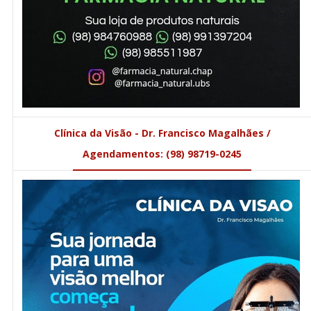
Clínica da Visão - Dr. Francisco Magalhães /
Agendamentos: (98) 98719-0245