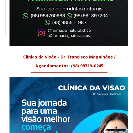
Clínica da Visão - Dr. Francisco Magalhães /
Agendamentos: (98) 98719-0245