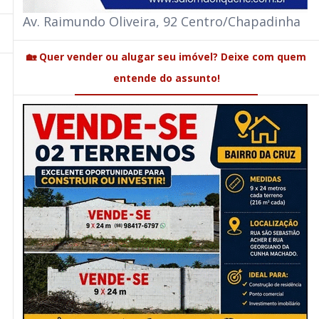
Av. Raimundo Oliveira, 92 Centro/Chapadinha
🏡 Quer vender ou alugar seu imóvel? Deixe com quem
entende do assunto!