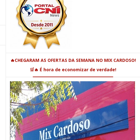
🔥CHEGARAM AS OFERTAS DA SEMANA NO MIX CARDOSO!
🛒🔥 É hora de economizar de verdade!