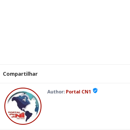
Compartilhar
verified_user
Author:
Portal CN1