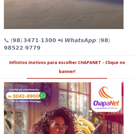
📞 (𝟵𝟴) 𝟯𝟰𝟳𝟭-𝟭𝟯𝟬𝟬 📲 𝙒𝙝𝙖𝙩𝙨𝘼𝙥𝙥: (𝟵𝟴)
𝟵𝟴𝟱𝟮𝟮-𝟵𝟳𝟳𝟵
Infinitos motivos para escolher CHAPANET - Clique no
banner!