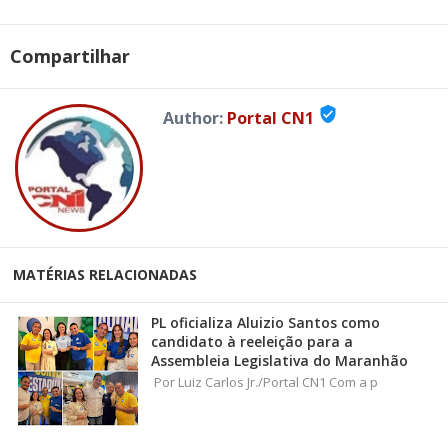
Compartilhar
verified_user
Author:
Portal CN1
MATÉRIAS RELACIONADAS
PL oficializa Aluizio Santos como
candidato à reeleição para a
Assembleia Legislativa do Maranhão
Por Luiz Carlos Jr./Portal CN1 Com a p