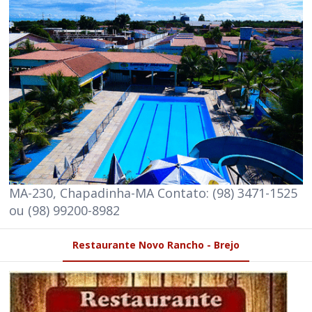
MA-230, Chapadinha-MA Contato: (98) 3471-1525
ou (98) 99200-8982
Restaurante Novo Rancho - Brejo