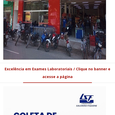
Excelência em Exames Laboratoriais / Clique no banner e
acesse a página