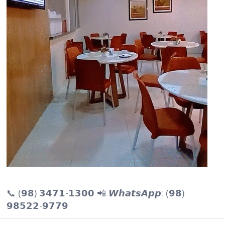
📞 (𝟵𝟴) 𝟯𝟰𝟳𝟭-𝟭𝟯𝟬𝟬 📲 𝙒𝙝𝙖𝙩𝙨𝘼𝙥𝙥: (𝟵𝟴)
𝟵𝟴𝟱𝟮𝟮-𝟵𝟳𝟳𝟵