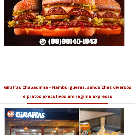
Giraffas Chapadinha - Hambúrgueres, sanduíches diversos
e pratos executivos em regime expresso