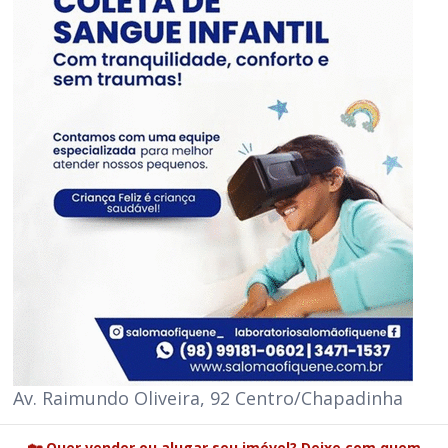
Av. Raimundo Oliveira, 92 Centro/Chapadinha
🏡 Quer vender ou alugar seu imóvel? Deixe com quem